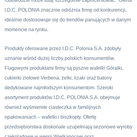
rodowodzie może tutaj szczególnie zaprocentować. Oferta
I.D.C. POLONIA znacznie odróżnia firmę od konkurencji,
idealnie dostosowuje się do trendów panujących w danym
momencie na rynku.
Produkty oferowane przez I.D.C. Polonia S.A. zdobyły
uznanie wśród dużej liczby polskich konsumentów.
Flagowymi produktami firmy są pyszne wafelki Góralki,
cukierki ziołowe Verbena, żelki, lizaki oraz batony
dedykowane najmłodszym konsumentom. Szeroki
asortyment produktów I.D.C. POLONIA S.A. obejmuje
również wyśmienite ciasteczka w familijnych
opakowaniach – wafelki i biszkopty. Ofertę
przedsiębiorstwa doskonale uzupełniają sezonowe wyroby
czekoladowe w wersji Wielkanocnej oraz